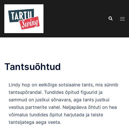
Skip
to
Search
content
Tog
men
Tantsuõhtud
Lindy hop on eelkõige sotsiaalne tants, mis sünnib
tantsupõrandal. Tundides õpitud figuurid ja
sammud on justkui sõnavara, aga tants justkui
vestlus partnerite vahel. Neljapäeva õhtuti on hea
võimalus tundides õpitut harjutada ja teiste
tantsijatega aega veeta.