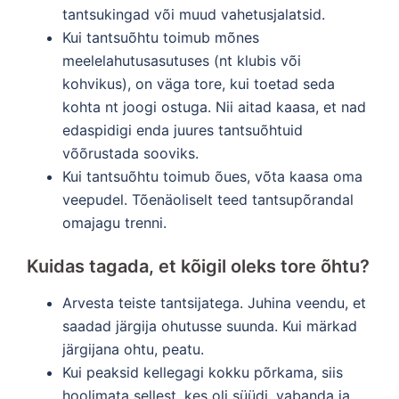
tantsukingad või muud vahetusjalatsid.
Kui tantsuõhtu toimub mõnes
meelelahutusasutuses (nt klubis või
kohvikus), on väga tore, kui toetad seda
kohta nt joogi ostuga. Nii aitad kaasa, et nad
edaspidigi enda juures tantsuõhtuid
võõrustada sooviks.
Kui tantsuõhtu toimub õues, võta kaasa oma
veepudel. Tõenäoliselt teed tantsupõrandal
omajagu trenni.
Kuidas tagada, et kõigil oleks tore õhtu?
Arvesta teiste tantsijatega. Juhina veendu, et
saadad järgija ohutusse suunda. Kui märkad
järgijana ohtu, peatu.
Kui peaksid kellegagi kokku põrkama, siis
hoolimata sellest, kes oli süüdi, vabanda ja