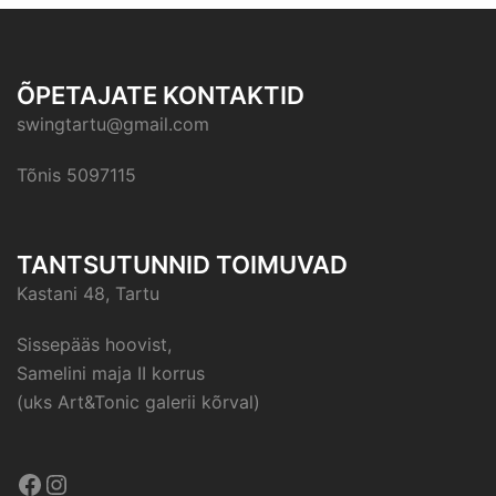
ÕPETAJATE KONTAKTID
swingtartu@gmail.com
Tõnis 5097115
TANTSUTUNNID TOIMUVAD
Kastani 48, Tartu
Sissepääs hoovist,
Samelini maja II korrus
(uks Art&Tonic galerii kõrval)
Facebook
Instagram