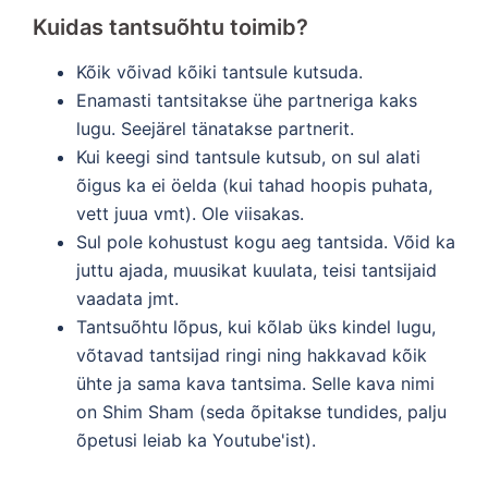
Kuidas tantsuõhtu toimib?
Kõik võivad kõiki tantsule kutsuda.
Enamasti tantsitakse ühe partneriga kaks
lugu. Seejärel tänatakse partnerit.
Kui keegi sind tantsule kutsub, on sul alati
õigus ka ei öelda (kui tahad hoopis puhata,
vett juua vmt). Ole viisakas.
Sul pole kohustust kogu aeg tantsida. Võid ka
juttu ajada, muusikat kuulata, teisi tantsijaid
vaadata jmt.
Tantsuõhtu lõpus, kui kõlab üks kindel lugu,
võtavad tantsijad ringi ning hakkavad kõik
ühte ja sama kava tantsima. Selle kava nimi
on Shim Sham (seda õpitakse tundides, palju
õpetusi leiab ka Youtube'ist).