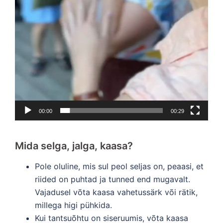
00:00
00:29
Mida selga, jalga, kaasa?
Pole oluline, mis sul peol seljas on, peaasi, et
riided on puhtad ja tunned end mugavalt.
Vajadusel võta kaasa vahetussärk või rätik,
millega higi pühkida.
Kui tantsuõhtu on siseruumis, võta kaasa